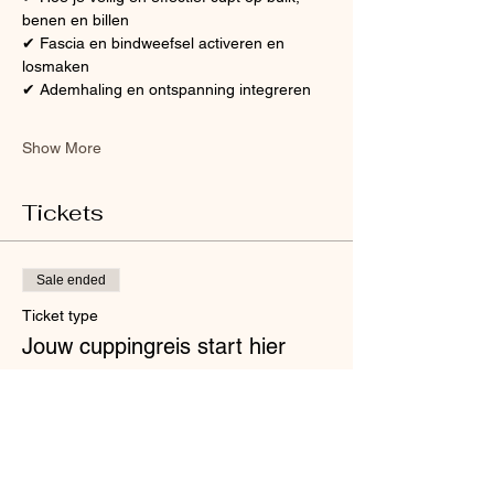
benen en billen
✔ Fascia en bindweefsel activeren en 
losmaken
✔ Ademhaling en ontspanning integreren
Show More
Tickets
Sale ended
Ticket type
Jouw cuppingreis start hier
Price
€257.00
+€6.43 ticket service fee