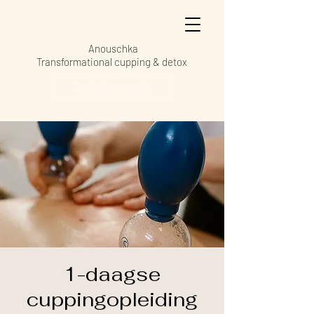
Anouschka
Transformational cupping & detox
Boek je sessie
1-daagse
cuppingopleiding