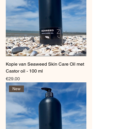
Kopie van Seaweed Skin Care Oil met
Castor oil - 100 ml
Price
€29.00
New